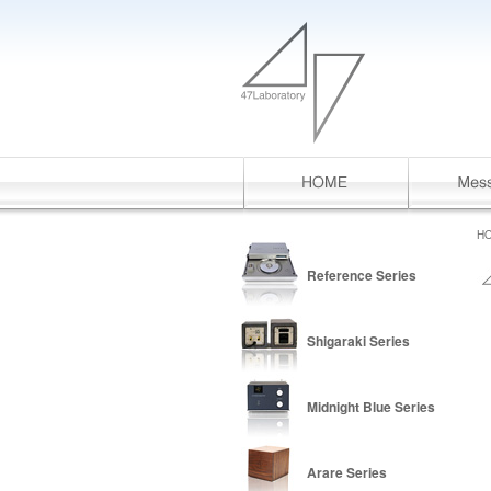
H
Reference Series
Shigaraki Series
Midnight Blue Series
Arare Series