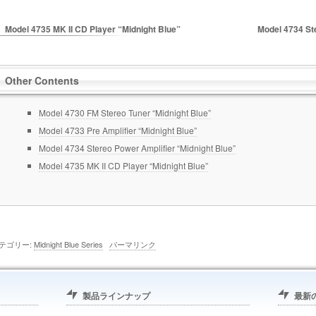
Model 4735 MK II CD Player “Midnight Blue”
Model 4734 Ste
Other Contents
Model 4730 FM Stereo Tuner “Midnight Blue”
Model 4733 Pre Amplifier “Midnight Blue”
Model 4734 Stereo Power Amplifier “Midnight Blue”
Model 4735 MK II CD Player “Midnight Blue”
テゴリー:
Midnight Blue Series
パーマリンク
製品ラインナップ
最新