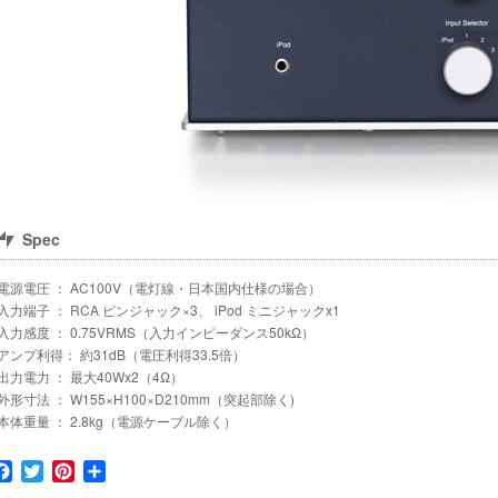
Spec
電源電圧 ： AC100V（電灯線・日本国内仕様の場合）
入力端子 ： RCA ピンジャック×3、 iPod ミニジャックx1
入力感度 ： 0.75VRMS（入力インピーダンス50kΩ）
アンプ利得： 約31dB（電圧利得33.5倍）
出力電力 ： 最大40Wx2（4Ω）
外形寸法 ： W155×H100×D210mm（突起部除く)
本体重量 ： 2.8kg（電源ケーブル除く）
Facebook
Twitter
Pinterest
共
有