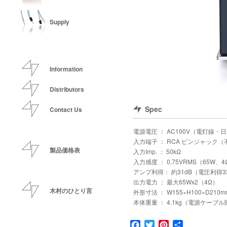
Supply
Information
Distributors
Spec
Contact Us
電源電圧 ： AC100V（電灯線
入力端子 ： RCA ピンジャック（
製品価格表
入力Imp. ： 50kΩ
入力感度 ： 0.75VRMS（65W
アンプ利得： 約31dB（電圧利得33
出力電力 ： 最大65Wx2（4Ω）
木村のひとり言
外形寸法 ： W155×H100×D21
本体重量 ： 4.1kg（電源ケーブ
Facebook
Twitter
Pinterest
共