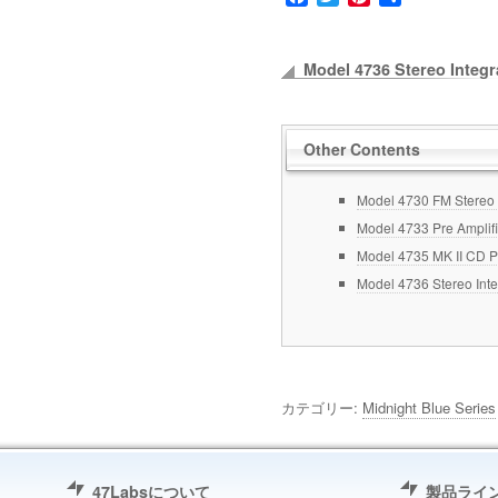
有
Model 4736 Stereo Integr
“Midnight Blue”
Other Contents
Model 4730 FM Stereo 
Model 4733 Pre Amplifi
Model 4735 MK II CD Pl
Model 4736 Stereo Integ
カテゴリー:
Midnight Blue Series
47Labsについて
製品ライ