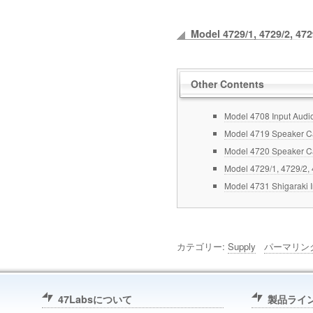
有
Model 4729/1, 4729/2, 472
Other Contents
Model 4708 Input Audio 
Model 4719 Speaker C
Model 4720 Speaker C
Model 4729/1, 4729/2, 
Model 4731 Shigaraki I
カテゴリー:
Supply
パーマリン
47Labsについて
製品ライ