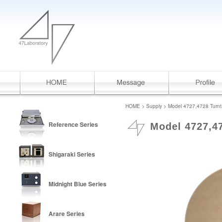
HOME
>
Supply
> Model 4727,4728 Turnt
Reference Series
Model 4727,47
Shigaraki Series
Midnight Blue Series
Arare Series