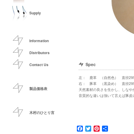
Supply
Information
Distributors
Spec
Contact Us
左： 鹿革 （自然色） 直径29
右： 豚革 （黒染め） 直径29
製品価格表
天然素材の良さを生かし、しなや
音質的な違いは強いて言えば豚皮
木村のひとり言
Facebook
Twitter
Pinterest
共