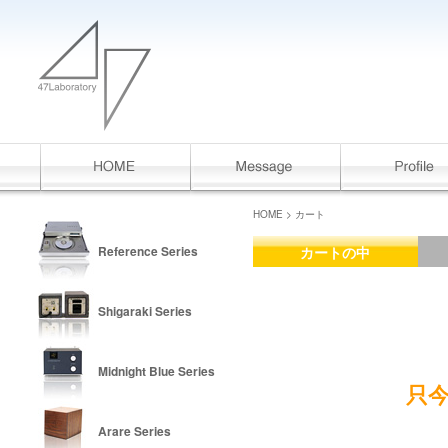
HOME
> カート
Reference Series
カートの中
Shigaraki Series
Midnight Blue Series
只
Arare Series