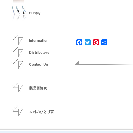
Supply
Information
Facebook
Twitter
Pinterest
共
有
Distributors
Contact Us
製品価格表
木村のひとり言