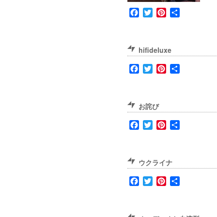
Facebook
Twitter
Pinterest
共
有
hifideluxe
Facebook
Twitter
Pinterest
共
有
お詫び
Facebook
Twitter
Pinterest
共
有
ウクライナ
Facebook
Twitter
Pinterest
共
有