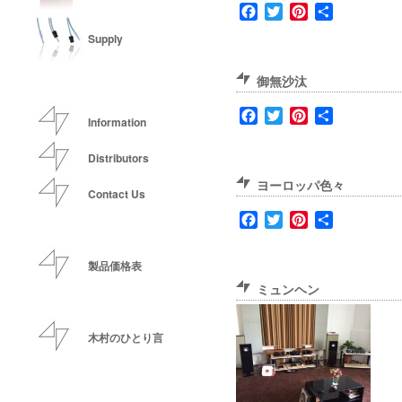
Facebook
Twitter
Pinterest
共
有
Supply
御無沙汰
Facebook
Twitter
Pinterest
共
Information
有
Distributors
ヨーロッパ色々
Contact Us
Facebook
Twitter
Pinterest
共
有
製品価格表
ミュンヘン
木村のひとり言