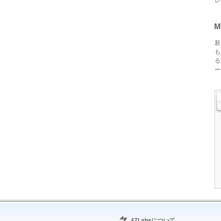
新
も
る
ー
47Labsについて