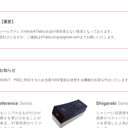
【重要】
メールアドレスinfo(a)47labs.co.jpが現在使えない状況となっております。
恐れ入りますが、ご連絡は47labs.co.jp(a)gmail.comまでお願いいたします。
お知らせ
2026/7 PSEに対応するため当面100V電源を使用する機種の出荷を中止いたしま
もシンプルなものだけが
シャシーに信楽焼
雑さを受け入れることが
抜群のコストパフ
来る。47研究所のリファ
スを実現した人気
ンスシリーズ。
リーズ。