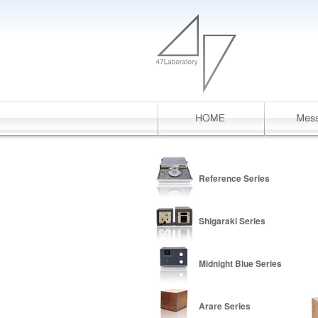
Reference Series
Shigaraki Series
Midnight Blue Series
Arare Series