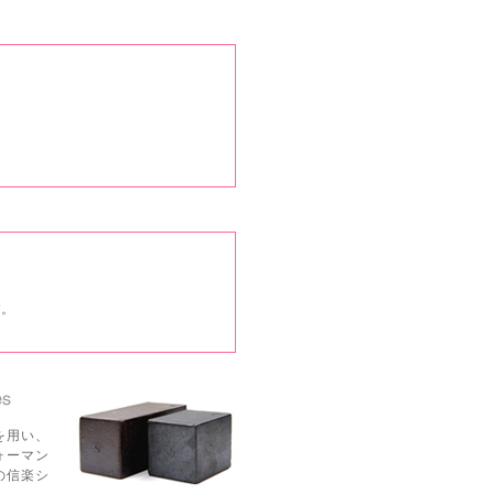
す。
を用い、
ォーマン
の信楽シ