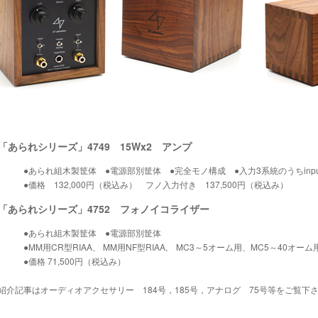
「あられシリーズ」4749 15Wx2 アンプ
●あられ組木製筐体 ●電源部別筐体 ●完全モノ構成 ●入力3系統のうちinput 3
●価格 132,000円（税込み） フノ入力付き 137,500円（税込み）
「あられシリーズ」4752 フォノイコライザー
●あられ組木製筐体 ●電源部別筐体
●MM用CR型RIAA、 MM用NF型RIAA, MC3～5オーム用、MC5～40オー
●価格 71,500円（税込み）
紹介記事はオーディオアクセサリー 184号，185号，アナログ 75号等をご覧下