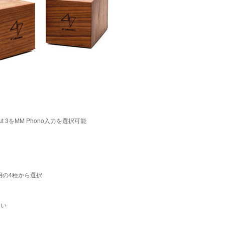
をMM Phono入力を選択可能
ム用の4種から選択
さい