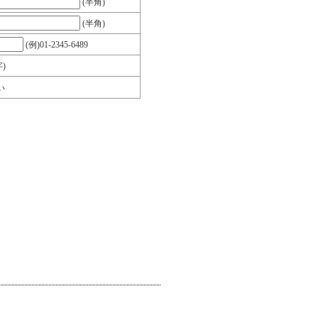
(半角)
(半角)
(例)01-2345-6489
)
い