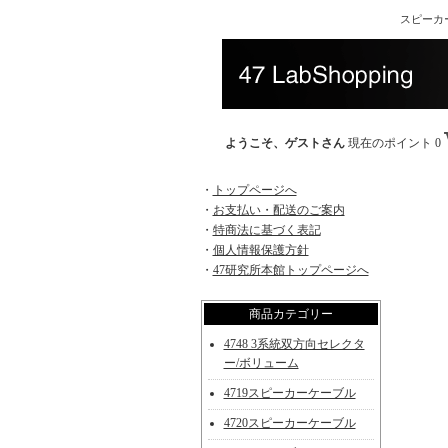
スピーカ
ようこそ、ゲストさん
現在のポイント 0
・
トップページへ
・
お支払い・配送のご案内
・
特商法に基づく表記
・
個人情報保護方針
・
47研究所本館トップページへ
商品カテゴリー
4748 3系統双方向セレクタ
ー/ボリューム
4719スピーカーケーブル
4720スピーカーケーブル