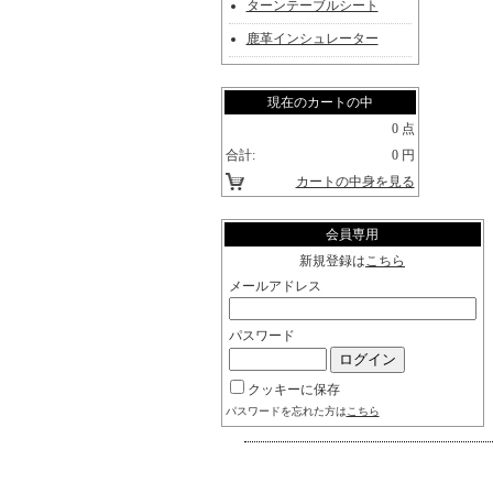
ターンテーブルシート
鹿革インシュレーター
現在のカートの中
0 点
合計:
0 円
カートの中身を見る
会員専用
新規登録は
こちら
メールアドレス
パスワード
クッキーに保存
パスワードを忘れた方は
こちら