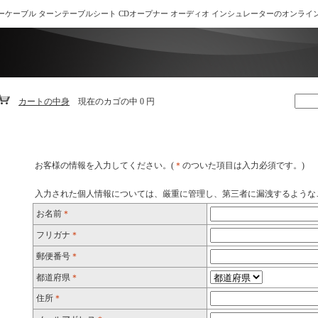
ーケーブル ターンテーブルシート CDオープナー オーディオ インシュレーターのオンライ
カートの中身
現在のカゴの中
0 円
お客様の情報を入力してください。(
＊
のついた項目は入力必須です。)
入力された個人情報については、厳重に管理し、第三者に漏洩するような
お名前
＊
フリガナ
＊
郵便番号
＊
都道府県
＊
住所
＊